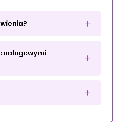
awienia?
/ analogowymi
RODUKTY