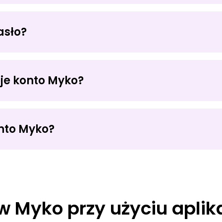
asło?
je konto Myko?
SUŃ
nto Myko?
 Myko przy użyciu aplika