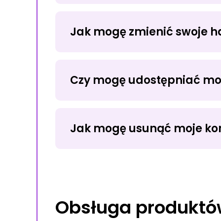
Jak mogę zmienić swoje h
USTAWIENIA
Czy mogę udostępniać mo
U
Jak mogę usunąć moje ko
Obsługa produktów
MOJE KONTO MYKO
USUŃ