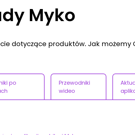
ady Myko
rcie dotyczące produktów. Jak możemy
iki po
Przewodniki
Aktua
ach
wideo
aplik