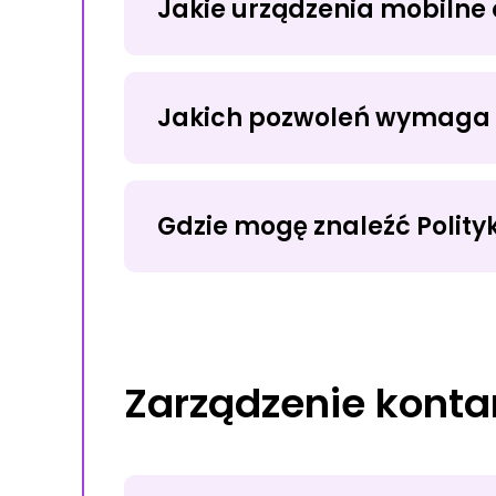
Jakie urządzenia mobilne 
Jakich pozwoleń wymaga 
Gdzie mogę znaleźć Polity
Zarządzenie kont
WARUNKÓW UŻYTKOWANIA USŁUG