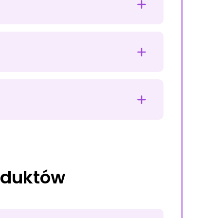
Moje konto Myko
oduktów