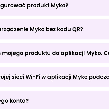
figurować produkt Myko?
rządzenie Myko bez kodu QR?
ALOGUJ SIĘ
ojego produktu do aplikacji Myko. Co
+
DODAJ NOWY PRODU
 swojej sieci Wi-Fi w aplikacji Myko po
ⓘ
ego konta?