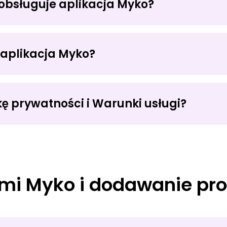
obsługuje aplikacja Myko?
aplikacja Myko?
kę prywatności i Warunki usługi?
ami Myko i dodawanie pr
I
POLITYKI PRYWATNOŚCI