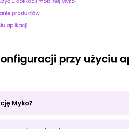
życiu aplikacji mobilnej Myko
anie produktów
u aplikacji
nfiguracji przy użyciu ap
ację Myko?